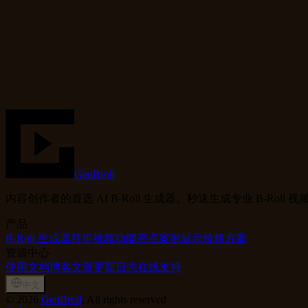
Authentic
creative
slightly curated
Ring lights
cameras
使用模板
试试生成器
GenBroll
内容创作者的首选 AI B-Roll 生成器。秒速生成专业 B-Roll
产品
B-Roll 生成器
拜年视频
功能亮点
案例展示
价格方案
资源中心
使用文档
博客文章
更新日志
在线支持
中文
©
2026
GenBroll
, All rights reserved